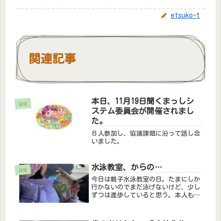
etsuko-t
関連記事
本日、11月19日聞くまっしシ
日記
ステム委員会が開催されまし
た。
８人参加し、協議課題に沿って話し合
いました。
水泳教室、からの…
日記
今日は親子水泳教室の日。たまにしか
行かないのでまだ泳げないけど、少し
ずつは進歩していると思う。本人も楽
しんでいるよう。なにより、教室の後
のハンバーガーを🍔！彼女の中では、
水泳の後はハンバーガーという決まり