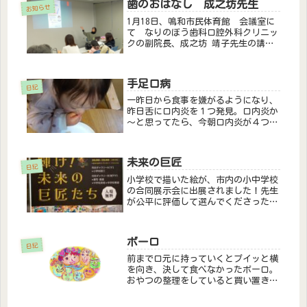
歯のおはなし 成之坊先生
になってしまいました…
お知らせ
1月18日、鳴和市民体育館 会議室に
て なりのぼう歯科口腔外科クリニッ
クの副院長、成之坊 靖子先生の講習
会が開かれました。先生の息子さんが
ダウン症をお持ちの方です。歯科医と
して、またダウン症をお持ちのお子さ
手足口病
んのお母様として、お話をしていた
日記
だ...
一昨日から食事を嫌がるようになり、
昨日舌に口内炎を１つ発見。口内炎か
～と思ってたら、今朝口内炎が４つに
😱💦不機嫌極まりなく、母が抱っこし
ないと落ち着かない、抱っこしても些
細なことで泣く。口内炎のお薬出るか
未来の巨匠
な～とかかりつけ医へ。１時間待って
日記
診...
小学校で描いた絵が、市内の小中学校
の合同展示会に出展されました！先生
が公平に評価して選んでくださったの
がとても嬉しかった！
ボーロ
日記
前まで口元に持っていくとプイッと横
を向き、決して食べなかったボーロ。
おやつの整理をしていると買い置きを
見付けたので、まあ食べんやろなーと
思いながらも久しぶりに出してみると