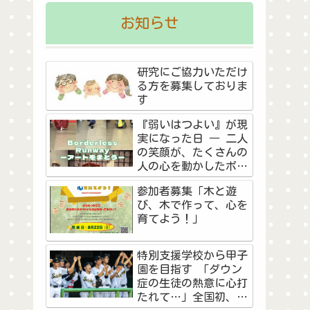
お知らせ
研究にご協力いただけ
る方を募集しておりま
す
『弱いはつよい』が現
実になった日 ― 二人
の笑顔が、たくさんの
人の心を動かしたボー
ダーレス・ランウェイ
参加者募集「木と遊
―
び、木で作って、心を
育てよう！」
特別支援学校から甲子
園を目指す 「ダウン
症の生徒の熱意に心打
たれて…」全国初、夏