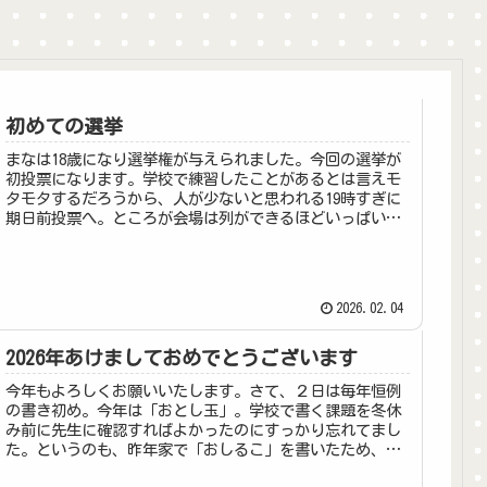
初めての選挙
まなは18歳になり選挙権が与えられました。今回の選挙が
初投票になります。学校で練習したことがあるとは言えモ
タモタするだろうから、人が少ないと思われる19時すぎに
期日前投票へ。ところが会場は列ができるほどいっぱいで
した。思惑外れました。青、ピ...
2026.02.04
2026年あけましておめでとうございます
今年もよろしくお願いいたします。さて、２日は毎年恒例
の書き初め。今年は「おとし玉」。学校で書く課題を冬休
み前に先生に確認すればよかったのにすっかり忘れてまし
た。というのも、昨年家で「おしるこ」を書いたため、学
校の書き初めでも「おしるこ書く！...