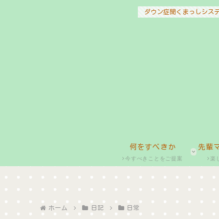
ダウン症聞くまっしシス
何をすべきか
先輩
今すべきことをご提案
楽
ホーム
日記
日常