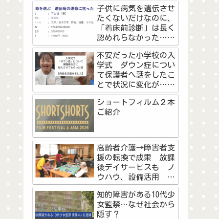
の高校野球予選に挑戦
子供に病気を遺伝させ
した教員と生徒の物語
たくないだけなのに、
＜前編＞
「着床前診断」は長く
認めれらなかった…不
妊治療を経験した作家
不安だった小学校の入
が看護師として『命を
学式 ダウン症につい
選ぶ』に思うこと
て保護者へ話をしたこ
とで状況に変化が…マ
マの勇気に「素敵なご
ショートフィルム２本
両親」「知ることで学
ご紹介
べた」
高齢者介護→障害者支
援の転換で成果 放課
後デイサービスも ノ
ウハウ、設備活用 浜
松市の社会福祉法人天
知的障害がある10代少
竜厚生会
女監禁…なぜ社会から
隠す？