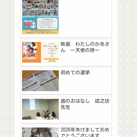
映画 わたしのかあさ
ん ー天使の詩ー
初めての選挙
歯のおはなし 成之坊
先生
2026年あけましておめ
でとうございます