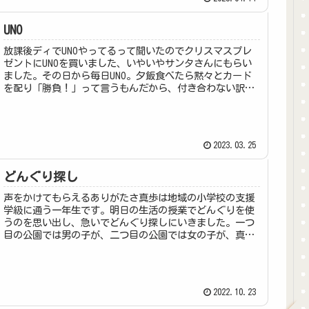
UNO
放課後ディでUNOやってるって聞いたのでクリスマスプレ
ゼントにUNOを買いました、いやいやサンタさんにもらい
ました。その日から毎日UNO。夕飯食べたら黙々とカード
を配り「勝負！」って言うもんだから、付き合わない訳に
はいかない。「じゃあ3回ね...
2023.03.25
どんぐり探し
声をかけてもらえるありがたさ真歩は地域の小学校の支援
学級に通う一年生です。明日の生活の授業でどんぐりを使
うのを思い出し、急いでどんぐり探しにいきました。一つ
目の公園では男の子が、二つ目の公園では女の子が、真歩
ちゃんや！と声を掛けてくれました...
2022.10.23