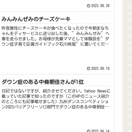
2023.08.28
みんみんぜみのチーズケーキ
昨夜無性にチーズケーキが食べたくなったので今朝まなち
ゃんをディサービスに送り出した後、”みんみんぜみ”へ
車を走らせました。お母様が先輩ママとして体験談を”ダ
ウン症子育て応援ガイドブック石川県版”に書いてくださ
ってます（P60です、読んでね）...
2023.08.19
ダウン症のある中條朝佳さんが1位
日記ではないですが、紹介させてください。Yahoo Newsに
載っていた記事で知ったのですが（このHPのニュース紹介
のところにも記事載せました）九州ダンスコンペティショ
ン2023バリアフリーソロ部門でダウン症のある中條朝佳さ
んが1位になられ...
2023.04.14