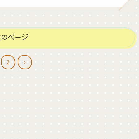
次のページ
次
2
へ