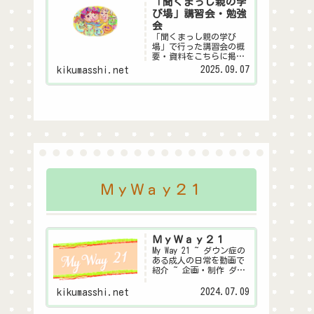
「聞くまっし親の学
び場」講習会・勉強
会
「聞くまっし親の学び
場」で行った講習会の概
要・資料をこちらに掲載
します。皆様の子育ての
2025.09.07
kikumasshi.net
ヒントになれば幸いで
す。親の学び場とは金沢
市が行っている～親自身
が家庭教育や子育てにつ
いて学び合う「親の学び
場」～この事業にダウン
症聞くまっしシステム委
員...
ＭｙＷａｙ２１
ＭｙＷａｙ２１
My Way 21 ~ ダウン症の
ある成人の日常を動画で
紹介 ~ 企画・制作 ダウ
ン症聞くまっしシステム
委員会
2024.07.09
kikumasshi.net