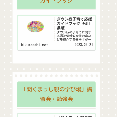
ガイドブック
ダウン症子育て応援
ガイドブック 石川
県版
ダウン症の子育てに関す
る福祉情報や家族の声な
どを紹介する冊子「ダウ
ン症子育て応援ガイドブ
2023.03.21
kikumasshi.net
ック 石川県版」のデジタ
ル版です。
「聞くまっし親の学び場」講
習会・勉強会