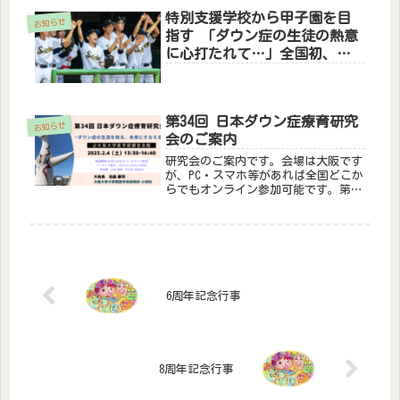
特別支援学校から甲子園を目
お知らせ
指す 「ダウン症の生徒の熱意
に心打たれて…」全国初、夏
の高校野球予選に挑戦した教
員と生徒の物語＜前編＞
第34回 日本ダウン症療育研究
お知らせ
会のご案内
研究会のご案内です。会場は大阪です
が、PC・スマホ等があれば全国どこか
らでもオンライン参加可能です。第34
回 日本ダウン症療育研究会～ダウン
症の生涯を知る、未来にそなえる～
6周年記念行事
8周年記念行事