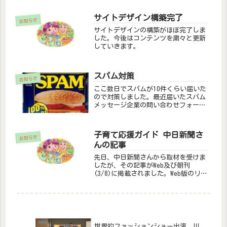
サイトデザイン構築完了
お知らせ
サイトデザインの構築がほぼ完了しま
した。今後はコンテンツを粛々と更新
していきます。
スパム対策
お知らせ
ここ数日でスパムが10件くらい届いた
ので対策しました。最近届いたスパム
メッセージ企業の問い合わせフォーム
にDMを送る代行業者です！ →聞くま
っしを『企業』と認識してくれたの
ね。ありがとう。貴社の商品売上倍増
子育て応援ガイド 中日新聞さ
に貢献します！ →サクラレビュー
お知らせ
んの記事
業...
先日、中日新聞さんから取材を受けま
したが、その記事がWeb及び朝刊
(3/8)に掲載されました。Web版のリ
ンクを紹介します。
世界的ファッションショー出演 川