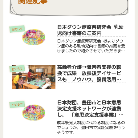
関連記事
日本ダウン症療育研究会 乳幼
お知らせ
児向け書籍のご案内
日本ダウン症療育研究会 様よりダウ
ン症のある乳幼児向け書籍の推薦を受
けましたので紹介させていただきま
す。ダウン症のある子どもの離乳食か
ら食事へー食べる機能を育てるために
ー監修：玉井浩編集：日本ダウン症療
高齢者介護→障害者支援の転
お知らせ
育研究会 摂食指導ワーキンググルー
換で成果 放課後デイサービ
プ（...
スも ノウハウ、設備活用
浜松市の社会福祉法人天竜厚
生会
日本財団、豊田市と日本意思
お知らせ
決定支援ネットワークが連携
し、 「意思決定支援事業」に
関する協定を締結
成年後見人制度に代わる制度になるの
でしょうか。豊田市で実証実験を行う
そうです。