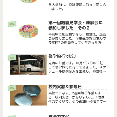
８人参加し、協議課題に沿って話し合
いました。
第一回施設見学会・座談会に
日記
参加しました その２
午前中に施設見学をし、昼食後、座談
会がありました。卒業生のお母さんで
長年PTAの役員をしてくださった方の
お話でした。（現在は”手をつなぐ親
の会”の事務局でお仕事されているそ
うです。）お子さまは高校を卒業し
修学旅行でUSJ
学習
て、作業所に通われているとのことで
先月のお話です。10月6日7日の一泊二
一...
日で修学旅行に行ってきました。スケ
ジュールは朝金沢を出発し、昼食後ユ
ニバーサルスタジオジャパンへ。ユニ
バーサルポートヴィータ宿泊。翌日は
なにわ探検クルーズ、昼食は新世界
校内実習＆参観日
で、その後帰路。とても楽しかった
日記
よ...
高校生になり、2週間毎日作業をす
る”校内実習”がありました。1限は
体力づくりで、その後2限～6限までず
っと作業です。来年（高校2年）にな
ると職場実習があるので、その前に学
校内で一度経験するのはとても大事。
高瀬です😊