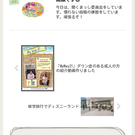
まなもいい経験になったと思います。
日記
ち...
今日は、聞くまっし委員会をしていま
す。慣れない投稿の練習をしていま
す。頑張るぞ！
「MyWay21」ダウン症のある成人の方
の紹介動画作りました
修学旅行でディズニーランド