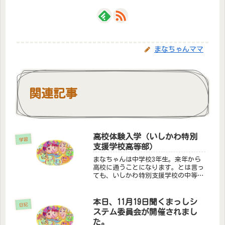
まなちゃんママ
関連記事
高校体験入学（いしかわ特別
学習
支援学校高等部）
まなちゃんは中学校3年生。来年から
高校に通うことになります。とは言っ
ても、いしかわ特別支援学校の中等部
から高等部へ行くので、なにも変わら
ないような。それでも体験入学がある
ので参加してきました。体験授業
本日、11月19日聞くまっしシ
日記
は”作業”。○割りばし選別○リサイ
ステム委員会が開催されまし
クル○...
た。