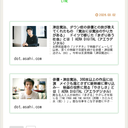
LINE
2026.03.02
津田寛治、ダウン症の俳優との旅が教え
てくれたもの 「寛治には寛治のやり方
がある」 ドイツで感じた「まざりあう
社会」とは | AERA DIGITAL（アエラデ
ジタル）
北野武監督の「ソナチネ」で映画デビューして
以来、多くの映画で活躍を続ける俳優・津田寛
治さん（60）。今年は主演映画「津田寛治に撮
休はない」の公開（3月28日）を控えるが、ドイ
dot.asahi.com
ツ人監督による「 TH…
俳優・津田寛治、360本以上の作品に出
演 メイクも落とさずに新幹線に乗り込
み… 映画の世界に見る「やさしさ」と
は | AERA DIGITAL（アエラデジタル）
異なる人と人が自然に「まざる」やさしさを感
じる「THE FROG AND THE WATER（邦題・カエルと
水〈仮〉）」。酷な仕事をこなす俳優にやさし
さを見る「津田寛治に撮休はない」――俳優・
dot.asahi.com
津田…