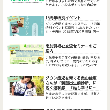
らせがありましたので共有させていた
だきます。小松市手をつなぐ育成会
は、小松市より「障がい者文化・交流
活動支援事業」の委託を受け、「福祉
の店『夢や』」を運営しています。
15周年特別イベント
活動記録
「福祉の店『夢や』」は、お陰様で今
ダウン症聞くまっしシステム 15周年
年度で...
特別イベント写真展 しあわせの カ・
タ・チ日時 2018年7月29日場所 石川
県立音楽堂ダウン症のイケメンの毎日
南加賀福祉交流セミナーのご
お知らせ
案内
小松市手をつなぐ育成会 会長 中野晴
美 様よりセミナー案内をいただきま
したので紹介致します。いつもお世話
になり、有難うございます。さて、小
松市手をつなぐ育成会では例年、加賀
市手をつなぐ育成会と能美市手をつな
ダウン症児を育てる奥山佳恵
お知らせ
ぐ育成会との共済で「南加賀交流セ
さんが「新型出生前診断」に
ミ...
抱く違和感 「誰も幸せにな
っていない」
たまたま見つけた記事ですが、共有さ
せていただきます。