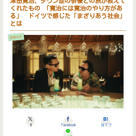
津田寛治、ダウン症の俳優との旅が教えて
くれたもの 「寛治には寛治のやり方があ
る」 ドイツで感じた「まざりあう社会」
とは
お知らせ
X
Facebook
はてブ