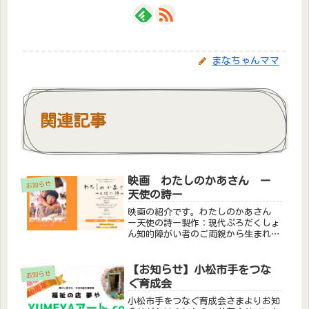
まなちゃんママ
関連記事
映画 わたしのかあさん ー
お知らせ
天使の詩ー
映画の紹介です。わたしのかあさん
ー天使の詩ー製作：現代ぷろだくしょ
ん知的障がい者のご両親から生まれた
女の子が、小さい頃から差別を受けな
がら、それを乗り越え大きくなって福
祉の道に目覚め、施設の園長になるま
【お知らせ】小松市手をつな
お知らせ
での感動の物語。障害のある母親役は
ぐ育成会
寺...
小松市手をつなぐ育成会さまよりお知