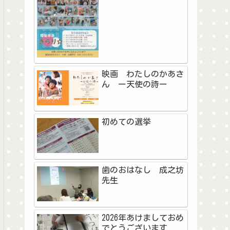
映画 わたしのかあさ
ん ー天使の詩ー
初めての選挙
歯のおはなし 成之坊
先生
2026年あけましておめ
でとうございます