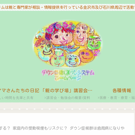
テムは親と専門家が相談・情報提供を行っている金沢市及び石川県周辺で活動
ママさんたちの日記
「親の学び場」講習会・勉強会
各種情報
しい時間を先輩と共有
講習会・勉強会の概要/資料
医療・教育・療育・
する？ 家庭内の受動喫煙もリスクに？ ダウン症候群は歯周病になりや