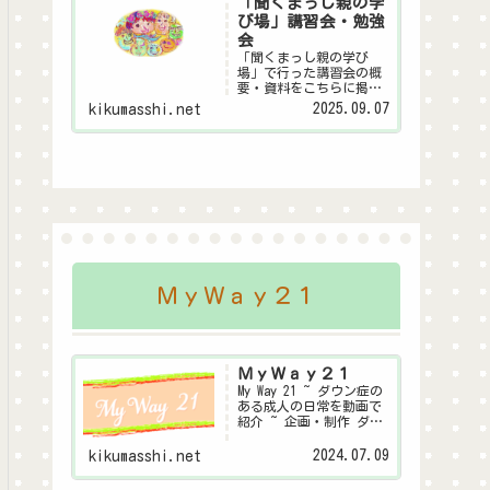
「聞くまっし親の学
び場」講習会・勉強
会
「聞くまっし親の学び
場」で行った講習会の概
要・資料をこちらに掲載
します。皆様の子育ての
2025.09.07
kikumasshi.net
ヒントになれば幸いで
す。親の学び場とは金沢
市が行っている～親自身
が家庭教育や子育てにつ
いて学び合う「親の学び
場」～この事業にダウン
症聞くまっしシステム委
員...
ＭｙＷａｙ２１
ＭｙＷａｙ２１
My Way 21 ~ ダウン症の
ある成人の日常を動画で
紹介 ~ 企画・制作 ダウ
ン症聞くまっしシステム
委員会
2024.07.09
kikumasshi.net