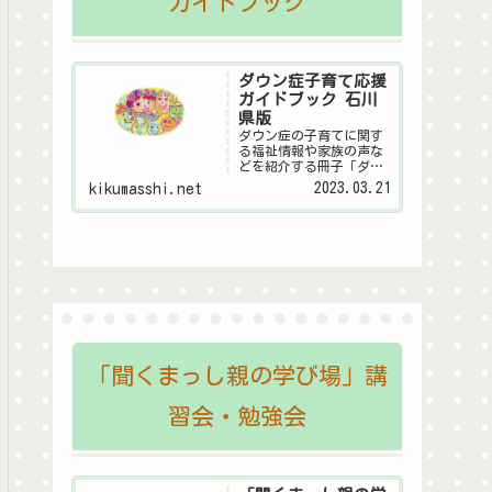
ガイドブック
ダウン症子育て応援
ガイドブック 石川
県版
ダウン症の子育てに関す
る福祉情報や家族の声な
どを紹介する冊子「ダウ
ン症子育て応援ガイドブ
2023.03.21
kikumasshi.net
ック 石川県版」のデジタ
ル版です。
「聞くまっし親の学び場」講
習会・勉強会