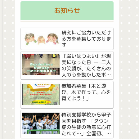
お知らせ
研究にご協力いただけ
る方を募集しておりま
す
『弱いはつよい』が現
実になった日 ― 二人
の笑顔が、たくさんの
人の心を動かしたボー
ダーレス・ランウェイ
参加者募集「木と遊
―
び、木で作って、心を
育てよう！」
特別支援学校から甲子
園を目指す 「ダウン
症の生徒の熱意に心打
たれて…」全国初、夏