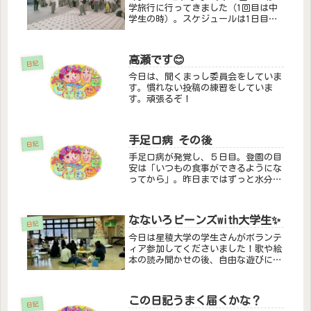
学旅行に行ってきました（1回目は中
学生の時）。スケジュールは1日目ー
横浜中華街とカップヌードルミュージ
アム（横浜）。2日目ー東京ディズニ
ーランド。3日目ー葛西臨海水族園。
高瀬です😊
そして帰路。移動は北陸新幹線は
日記
く...
今日は、聞くまっし委員会をしていま
す。慣れない投稿の練習をしていま
す。頑張るぞ！
手足口病 その後
日記
手足口病が発覚し、５日目。登園の目
安は「いつもの食事ができるようにな
ってから」。昨日まではずっと水分を
嫌がり、食事はほぼゼリーとヨーグル
ト、時々赤ちゃんせんべい、1歳から
のかっぱエビせん。機嫌も悪いし、も
なないろビーンズwith大学生✨
うこのままご飯食べんくなったらどう
日記
し...
今日は星稜大学の学生さんがボランテ
ィア参加してくださいました！歌や絵
本の読み聞かせの後、自由な遊びに付
き合ってくださり、子供達は楽しそう
でしたし、保護者も安心して座談会に
参加することができていた気がしま
この日記うまく届くかな？
す。志の高い、優秀な学生さんたちに
日記