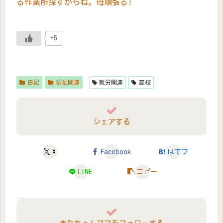
る作業所探すからね。母頑張る!
+5
日記
福祉関連
就労関連
高校
シェアする
X
Facebook
はてブ
LINE
コピー