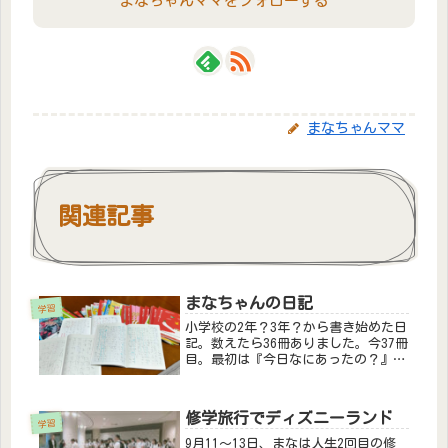
まなちゃんママをフォローする
まなちゃんママ
関連記事
まなちゃんの日記
学習
小学校の2年？3年？から書き始めた日
記。数えたら36冊ありました。今37冊
目。最初は『今日なにあったの？』っ
て聞いて、『なわとびした』って言っ
たら『はい、じゃあ、”きょうは”
って書くよ。”き” ちっちゃ
修学旅行でディズニーランド
い”ょ” ”う” わじゃなく
学習
て”は”...
9月11～13日、まなは人生2回目の修