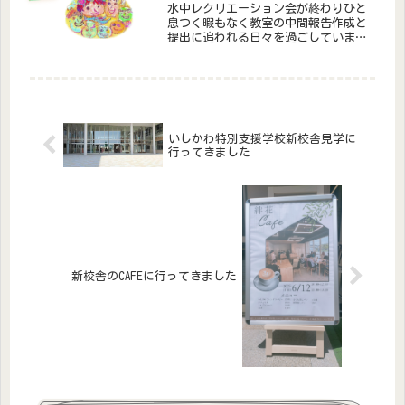
お会...
水中レクリエーション会が終わりひと
息つく暇もなく教室の中間報告作成と
提出に追われる日々を過ごしていまし
た。どんな些細な行動を起こすにして
も手順が必要です。かなりのエネルギ
ーが必要です。やっとひと息ついてま
す。
いしかわ特別支援学校新校舎見学に
行ってきました
新校舎のCAFEに行ってきました