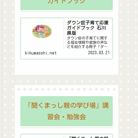
ガイドブック
ダウン症子育て応援
ガイドブック 石川
県版
ダウン症の子育てに関す
る福祉情報や家族の声な
どを紹介する冊子「ダウ
ン症子育て応援ガイドブ
2023.03.21
kikumasshi.net
ック 石川県版」のデジタ
ル版です。
「聞くまっし親の学び場」講
習会・勉強会