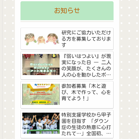
お知らせ
研究にご協力いただけ
る方を募集しておりま
す
『弱いはつよい』が現
実になった日 ― 二人
の笑顔が、たくさんの
人の心を動かしたボー
ダーレス・ランウェイ
参加者募集「木と遊
―
び、木で作って、心を
育てよう！」
特別支援学校から甲子
園を目指す 「ダウン
症の生徒の熱意に心打
たれて…」全国初、夏