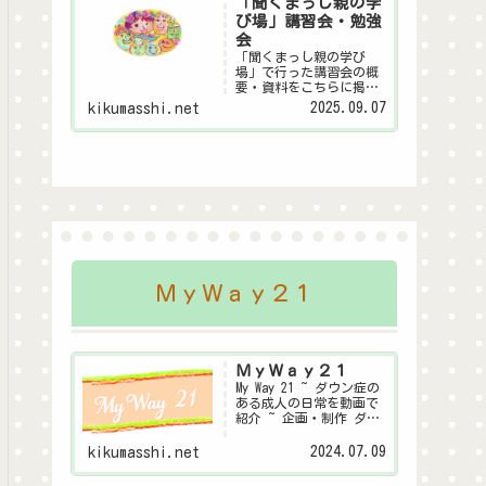
「聞くまっし親の学
び場」講習会・勉強
会
「聞くまっし親の学び
場」で行った講習会の概
要・資料をこちらに掲載
します。皆様の子育ての
2025.09.07
kikumasshi.net
ヒントになれば幸いで
す。親の学び場とは金沢
市が行っている～親自身
が家庭教育や子育てにつ
いて学び合う「親の学び
場」～この事業にダウン
症聞くまっしシステム委
員...
ＭｙＷａｙ２１
ＭｙＷａｙ２１
My Way 21 ~ ダウン症の
ある成人の日常を動画で
紹介 ~ 企画・制作 ダウ
ン症聞くまっしシステム
委員会
2024.07.09
kikumasshi.net