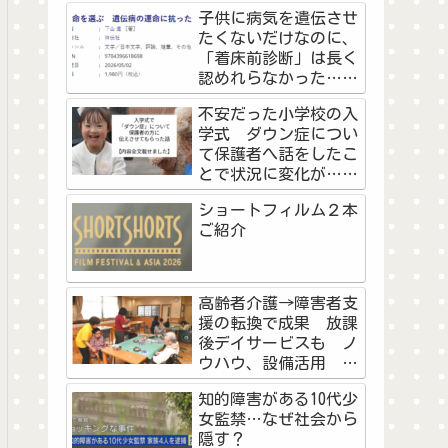
の高校野球予選に挑戦
子供に病気を遺伝させ
した教員と生徒の物語
たくないだけなのに、
＜前編＞
「着床前診断」は長く
認めれらなかった…不
妊治療を経験した作家
不安だった小学校の入
が看護師として『命を
学式 ダウン症につい
選ぶ』に思うこと
て保護者へ話をしたこ
とで状況に変化が…マ
マの勇気に「素敵なご
ショートフィルム２本
両親」「知ることで学
ご紹介
べた」
高齢者介護→障害者支
援の転換で成果 放課
後デイサービスも ノ
ウハウ、設備活用 浜
松市の社会福祉法人天
知的障害がある10代少
竜厚生会
女監禁…なぜ社会から
隠す？