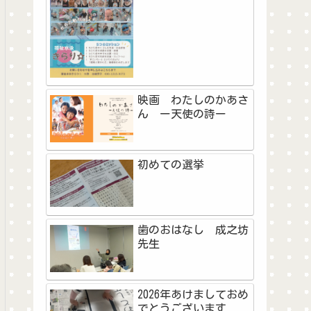
映画 わたしのかあさ
ん ー天使の詩ー
初めての選挙
歯のおはなし 成之坊
先生
2026年あけましておめ
でとうございます