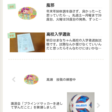
し、２日に１回位出とるしなぁ
風邪
～。)」と答えたものの、ちょっと心
日記
配になり、一...
年末年始体調を崩さず、良かった～と
思っていたら···。先週土～月曜まで39
度台、火曜は38度台の発熱、ずっと鼻
水(夜中は鼻づまり+咳で寝づらく、ぐ
ずる)、目やにもひどく目が腫れてき
た(ウィルス性結膜炎)。もう６日目。
高校入学選抜
風邪だけど、今回は手強く...
学習
明日はまなちゃん高校の入学者選抜試
験です。試験なんか受けなくていいん
だと思ったらそんなわけにはいかない
らしいです。試験日なのに、ディ申込
みしてた私って…。試験内容は国語と
数学と運動と面接。中学校では面接の
練習してくれたようです。「高校では
何...
高瀬 投稿の練習中
講演会「ブラインドサッカーを通し
て学んだこと」を聴講しました