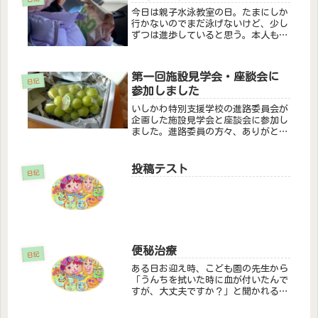
今日は親子水泳教室の日。たまにしか
行かないのでまだ泳げないけど、少し
ずつは進歩していると思う。本人も楽
しんでいるよう。なにより、教室の後
のハンバーガーを🍔！彼女の中では、
水泳の後はハンバーガーという決まり
第一回施設見学会・座談会に
になってしまいました…
日記
参加しました
いしかわ特別支援学校の進路委員会が
企画した施設見学会と座談会に参加し
ました。進路委員の方々、ありがとう
ございました。なんとなく、参加して
おこうかな～くらいで参加したのです
が、こういう機会は積極的に参加すべ
投稿テスト
日記
きだなって（見学し終わってから）思
い...
便秘治療
日記
ある日お迎え時、こども園の先生から
「うんちを拭いた時に血が付いたんで
すが、大丈夫ですか？」と聞かれる。
「家でもよくあります。大丈夫です
よ！(たまに血付くけどちょっとや