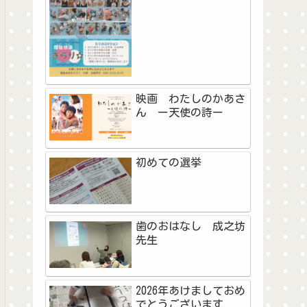
映画 わたしのかあさ
ん ー天使の詩ー
初めての選挙
歯のおはなし 成之坊
先生
2026年あけましておめ
でとうございます