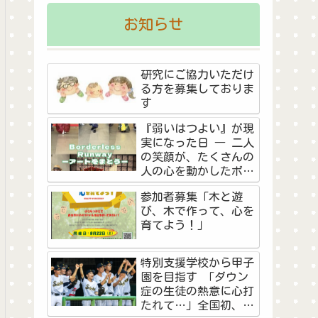
お知らせ
研究にご協力いただけ
る方を募集しておりま
す
『弱いはつよい』が現
実になった日 ― 二人
の笑顔が、たくさんの
人の心を動かしたボー
ダーレス・ランウェイ
参加者募集「木と遊
―
び、木で作って、心を
育てよう！」
特別支援学校から甲子
園を目指す 「ダウン
症の生徒の熱意に心打
たれて…」全国初、夏