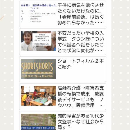
の高校野球予選に挑戦
子供に病気を遺伝させ
した教員と生徒の物語
たくないだけなのに、
＜前編＞
「着床前診断」は長く
認めれらなかった…不
妊治療を経験した作家
不安だった小学校の入
が看護師として『命を
学式 ダウン症につい
選ぶ』に思うこと
て保護者へ話をしたこ
とで状況に変化が…マ
マの勇気に「素敵なご
ショートフィルム２本
両親」「知ることで学
ご紹介
べた」
高齢者介護→障害者支
援の転換で成果 放課
後デイサービスも ノ
ウハウ、設備活用 浜
松市の社会福祉法人天
知的障害がある10代少
竜厚生会
女監禁…なぜ社会から
隠す？