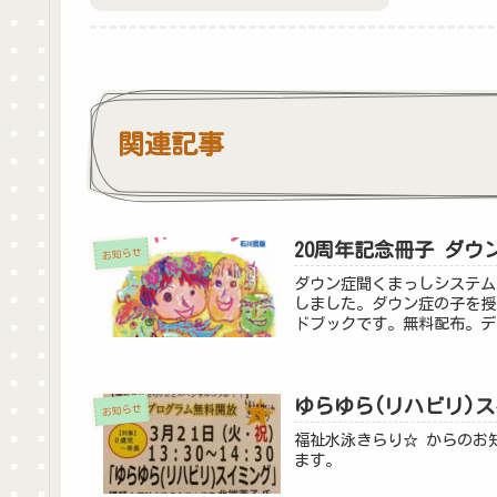
関連記事
20周年記念冊子 ダウ
お知らせ
ダウン症聞くまっしシステム
しました。ダウン症の子を授
ドブックです。無料配布。デ
ダウン症の特徴・医療面で気
期、小学校就学を中心に就業
族の体験談／ご家族の声・各
ゆらゆら(リハビリ)
お知らせ
福祉水泳きらり☆ からのお
ます。