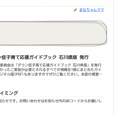
まなちゃんママ
ン症子育て応援ガイドブック 石川県版 発行
委員会は「ダウン症子育て応援ガイドブック 石川県版」を発行
かったご家族が必要とされるすべての情報を1冊にまとめたガイ
ジタル版(PDF)もありますのでぜひご覧ください。本誌の概要・
を付けるべきこと・様々な支援に関する情報・誕生から乳幼児
までの情報・専門家からの提言・ダウン症のあるお子さんのご家
種情報 (関連書籍、病院一覧、自治体の窓口情報など)
スイミング
知らせです。お問い合わせはお知らせ内のQRコードからお願いし