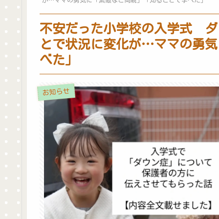
が…ママの勇気に「素敵なご両親」「知ることで学べた」
不安だった小学校の入学式 ダ
とで状況に変化が…ママの勇気
べた」
お知らせ