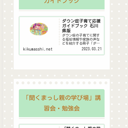
ガイドブック
ダウン症子育て応援
ガイドブック 石川
県版
ダウン症の子育てに関す
る福祉情報や家族の声な
どを紹介する冊子「ダウ
ン症子育て応援ガイドブ
2023.03.21
kikumasshi.net
ック 石川県版」のデジタ
ル版です。
「聞くまっし親の学び場」講
習会・勉強会