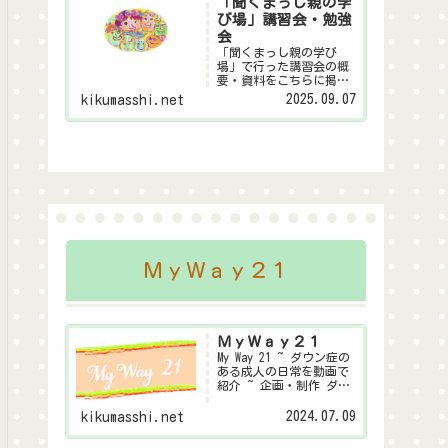
「聞くまっし親の学
び場」講習会・勉強
会
「聞くまっし親の学び
場」で行った講習会の概
要・資料をこちらに掲載
します。皆様の子育ての
2025.09.07
kikumasshi.net
ヒントになれば幸いで
す。親の学び場とは金沢
市が行っている～親自身
が家庭教育や子育てにつ
いて学び合う「親の学び
場」～この事業にダウン
症聞くまっしシステム委
員...
ＭｙＷａｙ２１
ＭｙＷａｙ２１
My Way 21 ~ ダウン症の
ある成人の日常を動画で
紹介 ~ 企画・制作 ダウ
ン症聞くまっしシステム
委員会
2024.07.09
kikumasshi.net