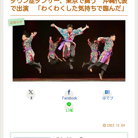
ダウン症ダンサー、東京で舞う 沖縄代表
で出演 「わくわくした気持ちで臨んだ」
お知らせ
X
Facebook
はてブ
LINE
2022.12.04