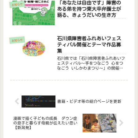
「あなたは自由です」障害の
お知らせ
ある弟を持つ東大卒弁護士が
語る、きょうだいの生き方
石川県障害者ふれあいフェス
お知らせ
ティバル開催とテーマ作品募
集
石川県では「石川県障害者ふれあいフ
ェスティバル～手をつなごう 心をつ
なごう いしかわまつり～」の開催に
さきがけ、テーマ作品を募集していま
す。詳しくは石川県の案内(下記ペー
ジ)をご覧ください。
書籍・ビデオ等の紹介ページを更新
漫画で描く子どもの成長 ダウン症
の息子と暮らす母親が伝えたい思い
【新潟発】