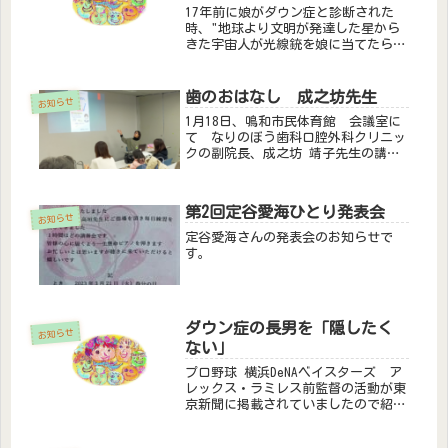
17年前に娘がダウン症と診断された
時、"地球より文明が発達した星から
きた宇宙人が光線銃を娘に当てたら1
本多い染色体が全部無くならないかな
～"とSFチックな妄想をしていたこと
を思い出しました。「まだまだ臨床で
歯のおはなし 成之坊先生
お知らせ
は使えない」とのことですが、いい
1月18日、鳴和市民体育館 会議室に
方...
て なりのぼう歯科口腔外科クリニッ
クの副院長、成之坊 靖子先生の講習
会が開かれました。先生の息子さんが
ダウン症をお持ちの方です。歯科医と
して、またダウン症をお持ちのお子さ
第2回定谷愛海ひとり発表会
んのお母様として、お話をしていた
お知らせ
だ...
定谷愛海さんの発表会のお知らせで
す。
ダウン症の長男を「隠したく
お知らせ
ない」
プロ野球 横浜DeNAベイスターズ ア
レックス・ラミレス前監督の活動が東
京新聞に掲載されていましたので紹介
します。