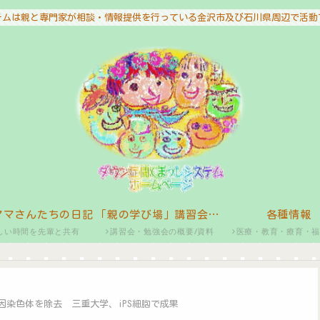
テムは親と専門家が相談・情報提供を行っている金沢市及び石川県周辺で活動
ママさんたちの日記
「親の学び場」講習会・勉強会
各種情報
しい時間を先輩と共有
講習会・勉強会の概要/資料
医療・教育・療育・
因染色体を除去 三重大学、iPS細胞で成果