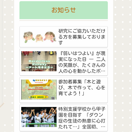
お知らせ
研究にご協力いただけ
る方を募集しておりま
す
『弱いはつよい』が現
実になった日 ― 二人
の笑顔が、たくさんの
人の心を動かしたボー
ダーレス・ランウェイ
参加者募集「木と遊
―
び、木で作って、心を
育てよう！」
特別支援学校から甲子
園を目指す 「ダウン
症の生徒の熱意に心打
たれて…」全国初、夏