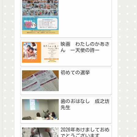
映画 わたしのかあさ
ん ー天使の詩ー
初めての選挙
歯のおはなし 成之坊
先生
2026年あけましておめ
でとうございます