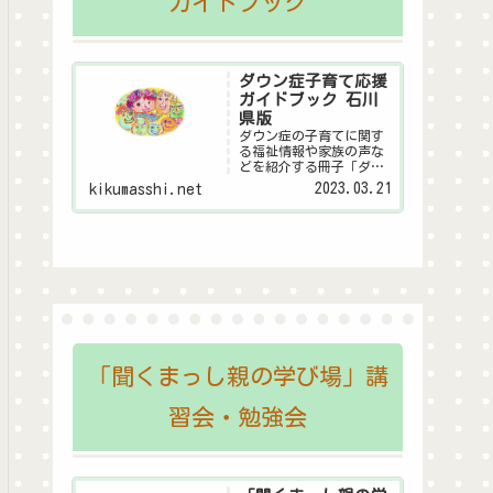
ガイドブック
ダウン症子育て応援
ガイドブック 石川
県版
ダウン症の子育てに関す
る福祉情報や家族の声な
どを紹介する冊子「ダウ
ン症子育て応援ガイドブ
2023.03.21
kikumasshi.net
ック 石川県版」のデジタ
ル版です。
「聞くまっし親の学び場」講
習会・勉強会