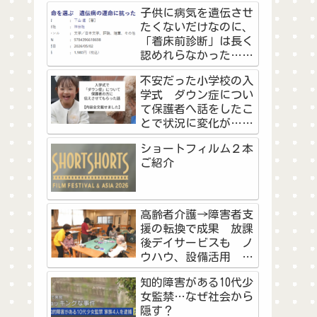
の高校野球予選に挑戦
子供に病気を遺伝させ
した教員と生徒の物語
たくないだけなのに、
＜前編＞
「着床前診断」は長く
認めれらなかった…不
妊治療を経験した作家
不安だった小学校の入
が看護師として『命を
学式 ダウン症につい
選ぶ』に思うこと
て保護者へ話をしたこ
とで状況に変化が…マ
マの勇気に「素敵なご
ショートフィルム２本
両親」「知ることで学
ご紹介
べた」
高齢者介護→障害者支
援の転換で成果 放課
後デイサービスも ノ
ウハウ、設備活用 浜
松市の社会福祉法人天
知的障害がある10代少
竜厚生会
女監禁…なぜ社会から
隠す？