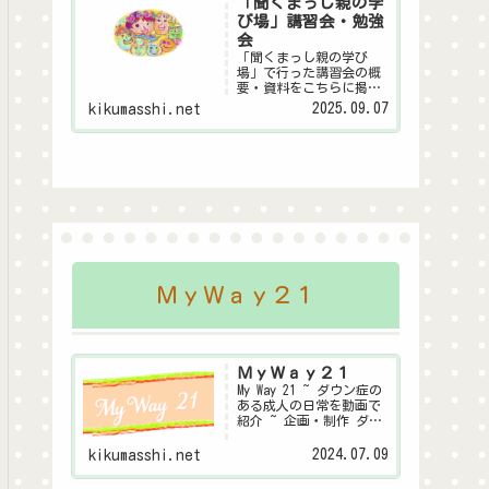
「聞くまっし親の学
び場」講習会・勉強
会
「聞くまっし親の学び
場」で行った講習会の概
要・資料をこちらに掲載
します。皆様の子育ての
2025.09.07
kikumasshi.net
ヒントになれば幸いで
す。親の学び場とは金沢
市が行っている～親自身
が家庭教育や子育てにつ
いて学び合う「親の学び
場」～この事業にダウン
症聞くまっしシステム委
員...
ＭｙＷａｙ２１
ＭｙＷａｙ２１
My Way 21 ~ ダウン症の
ある成人の日常を動画で
紹介 ~ 企画・制作 ダウ
ン症聞くまっしシステム
委員会
2024.07.09
kikumasshi.net