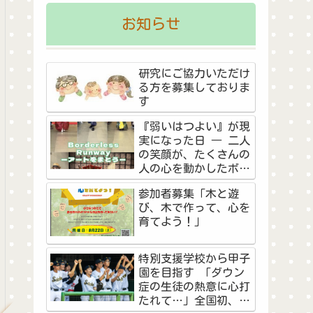
お知らせ
研究にご協力いただけ
る方を募集しておりま
す
『弱いはつよい』が現
実になった日 ― 二人
の笑顔が、たくさんの
人の心を動かしたボー
ダーレス・ランウェイ
参加者募集「木と遊
―
び、木で作って、心を
育てよう！」
特別支援学校から甲子
園を目指す 「ダウン
症の生徒の熱意に心打
たれて…」全国初、夏