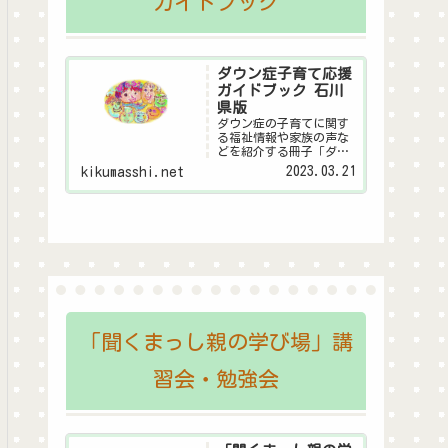
ガイドブック
ダウン症子育て応援
ガイドブック 石川
県版
ダウン症の子育てに関す
る福祉情報や家族の声な
どを紹介する冊子「ダウ
ン症子育て応援ガイドブ
2023.03.21
kikumasshi.net
ック 石川県版」のデジタ
ル版です。
「聞くまっし親の学び場」講
習会・勉強会