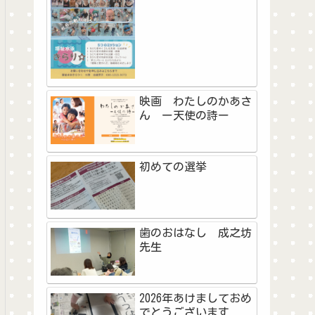
映画 わたしのかあさ
ん ー天使の詩ー
初めての選挙
歯のおはなし 成之坊
先生
2026年あけましておめ
でとうございます