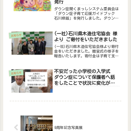
発行
ダウン症聞くまっしシステム委員会は
「ダウン症子育て応援ガイドブック
石川県版」を発行しました。ダウン症
の子を授かったご家族が必要とされる
すべての情報を1冊にまとめたガイド
ブックです。無料配布。デジタル版
(一社)石川県木造住宅協会 様
お知らせ
(PDF)もありますのでぜひご覧くださ
より ご寄付をいただきました
い。本誌の概要・ダウン症の特徴・医
療面で気を付けるべきこと・様々な支
(一社)石川県木造住宅協会様より寄付
援に関する情報・誕生から乳幼児期、
金をいただきました。贈呈式の様子を
小学校就学を中心に就業までの情報・
報告いたします。寄付金は子育て支援
専門家からの提言・ダウン症のあるお
ガイドブック(歌唱)の製作費として活
子さんのご家族の体験談／ご家族の
用します。
声・各種情報 (関連書籍、病院一覧、
不安だった小学校の入学式
お知らせ
自治体の窓口情報など)
ダウン症について保護者へ話
をしたことで状況に変化が…
ママの勇気に「素敵なご両
親」「知ることで学べた」
9周年記念写真展