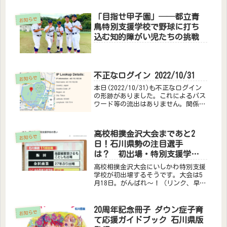
「目指せ甲子園」──都立青
お知らせ
鳥特別支援学校で野球に打ち
込む知的障がい児たちの挑戦
不正なログイン 2022/10/31
お知らせ
本日(2022/10/31)も不正なログイン
の形跡がありました。これによるパス
ワード等の流出はありません。関係者
には個別に案内済みですが、これまで
のログインURLは使用できないように
設定変更しました。不正アクセス情報
高校相撲金沢大会まであと2
日時：2022年10月3...
お知らせ
日！石川県勢の注目選手
は？ 初出場・特別支援学校
の思い
高校相撲金沢大会にいしかわ特別支援
学校が初出場するそうです。大会は5
月18日。がんばれ～！（リンク、早々
に消えるかもです）
20周年記念冊子 ダウン症子育
お知らせ
て応援ガイドブック 石川県版