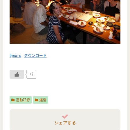
9years
ダウンロード
+2
活動記録
運営
シェアする