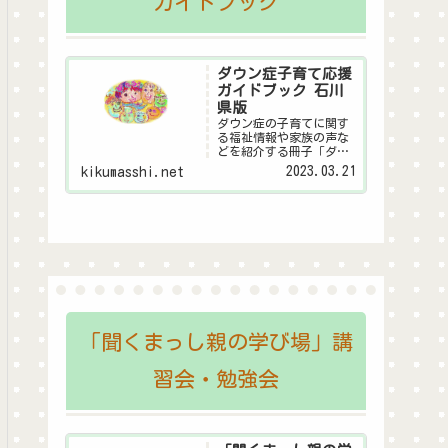
ガイドブック
ダウン症子育て応援
ガイドブック 石川
県版
ダウン症の子育てに関す
る福祉情報や家族の声な
どを紹介する冊子「ダウ
ン症子育て応援ガイドブ
2023.03.21
kikumasshi.net
ック 石川県版」のデジタ
ル版です。
「聞くまっし親の学び場」講
習会・勉強会