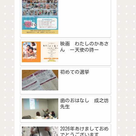
映画 わたしのかあさ
ん ー天使の詩ー
初めての選挙
歯のおはなし 成之坊
先生
2026年あけましておめ
でとうございます