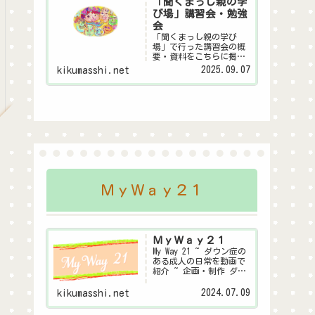
「聞くまっし親の学
び場」講習会・勉強
会
「聞くまっし親の学び
場」で行った講習会の概
要・資料をこちらに掲載
します。皆様の子育ての
2025.09.07
kikumasshi.net
ヒントになれば幸いで
す。親の学び場とは金沢
市が行っている～親自身
が家庭教育や子育てにつ
いて学び合う「親の学び
場」～この事業にダウン
症聞くまっしシステム委
員...
ＭｙＷａｙ２１
ＭｙＷａｙ２１
My Way 21 ~ ダウン症の
ある成人の日常を動画で
紹介 ~ 企画・制作 ダウ
ン症聞くまっしシステム
委員会
2024.07.09
kikumasshi.net