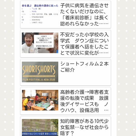
の高校野球予選に挑戦
子供に病気を遺伝させ
した教員と生徒の物語
たくないだけなのに、
＜前編＞
「着床前診断」は長く
認めれらなかった…不
妊治療を経験した作家
不安だった小学校の入
が看護師として『命を
学式 ダウン症につい
選ぶ』に思うこと
て保護者へ話をしたこ
とで状況に変化が…マ
マの勇気に「素敵なご
ショートフィルム２本
両親」「知ることで学
ご紹介
べた」
高齢者介護→障害者支
援の転換で成果 放課
後デイサービスも ノ
ウハウ、設備活用 浜
松市の社会福祉法人天
知的障害がある10代少
竜厚生会
女監禁…なぜ社会から
隠す？