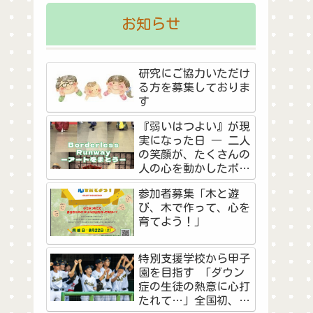
お知らせ
研究にご協力いただけ
る方を募集しておりま
す
『弱いはつよい』が現
実になった日 ― 二人
の笑顔が、たくさんの
人の心を動かしたボー
ダーレス・ランウェイ
参加者募集「木と遊
―
び、木で作って、心を
育てよう！」
特別支援学校から甲子
園を目指す 「ダウン
症の生徒の熱意に心打
たれて…」全国初、夏