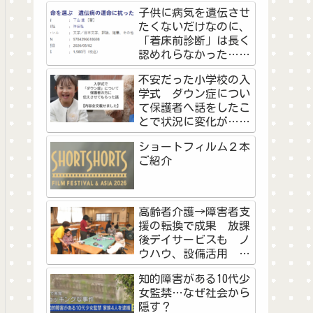
の高校野球予選に挑戦
子供に病気を遺伝させ
した教員と生徒の物語
たくないだけなのに、
＜前編＞
「着床前診断」は長く
認めれらなかった…不
妊治療を経験した作家
不安だった小学校の入
が看護師として『命を
学式 ダウン症につい
選ぶ』に思うこと
て保護者へ話をしたこ
とで状況に変化が…マ
マの勇気に「素敵なご
ショートフィルム２本
両親」「知ることで学
ご紹介
べた」
高齢者介護→障害者支
援の転換で成果 放課
後デイサービスも ノ
ウハウ、設備活用 浜
松市の社会福祉法人天
知的障害がある10代少
竜厚生会
女監禁…なぜ社会から
隠す？