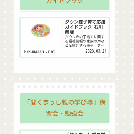
ガイドブック
ダウン症子育て応援
ガイドブック 石川
県版
ダウン症の子育てに関す
る福祉情報や家族の声な
どを紹介する冊子「ダウ
ン症子育て応援ガイドブ
2023.03.21
kikumasshi.net
ック 石川県版」のデジタ
ル版です。
「聞くまっし親の学び場」講
習会・勉強会