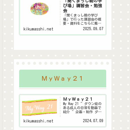
「聞くまっし親の学
び場」講習会・勉強
会
「聞くまっし親の学び
場」で行った講習会の概
要・資料をこちらに掲載
します。皆様の子育ての
2025.09.07
kikumasshi.net
ヒントになれば幸いで
す。親の学び場とは金沢
市が行っている～親自身
が家庭教育や子育てにつ
いて学び合う「親の学び
場」～この事業にダウン
症聞くまっしシステム委
員...
ＭｙＷａｙ２１
ＭｙＷａｙ２１
My Way 21 ~ ダウン症の
ある成人の日常を動画で
紹介 ~ 企画・制作 ダウ
ン症聞くまっしシステム
委員会
2024.07.09
kikumasshi.net