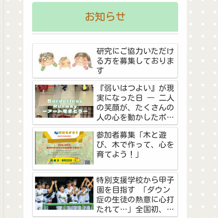
お知らせ
研究にご協力いただけ
る方を募集しておりま
す
『弱いはつよい』が現
実になった日 ― 二人
の笑顔が、たくさんの
人の心を動かしたボー
ダーレス・ランウェイ
参加者募集「木と遊
―
び、木で作って、心を
育てよう！」
特別支援学校から甲子
園を目指す 「ダウン
症の生徒の熱意に心打
たれて…」全国初、夏