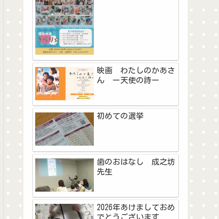
映画 わたしのかあさ
ん ー天使の詩ー
初めての選挙
歯のおはなし 成之坊
先生
2026年あけましておめ
でとうございます